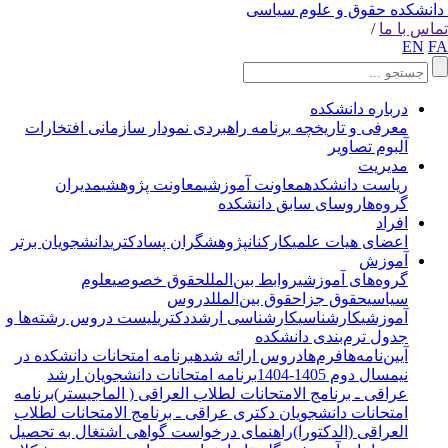
انشکده حقوق و علوم سیاسی
اس با ما
/
EN
F
درباره دانشکده
معرفی و تاریخچه
برنامه راهبردی
نمودار سازمانی
افتخارات
آلبوم تصاویر
مدیریت
ریاست دانشکده
معاونت آموزشی
معاونت پژوهشی
مدیران
گروه‌ها
روسای سابق دانشکده
افراد
اعضای هیات علمی
کارکنان
پژوهشگران پسادکتری
دانشجویان برتر
آموزش
گروه‌های آموزشی
روابط بین‌الملل
حقوق خصوصی
علوم
سیاسی
حقوق جزا
حقوق بین‌الملل
دروس
آموزشی
کارشناسی
کارشناسی ارشد
دکتری
لیست دروس رشته‌ها و
جدول ترم‌بندی دانشکده
آیین‌نامه‌ها
فرم‌ها
دروس ارائه شده
برنامه امتحانات دانشکده در
نیمسال دوم 1405-1404
برنامه امتحانات دانشجویان ارشد
عراقی ـ برنامج الامتحانات لطلاب العراقی ( الماجیستر)
برنامه
امتحانات دانشجویان دکتری عراقی ـ برنامج الامتحانات لطلاب
العراقی (الدکتورا)
راهنمای درخواست گواهی اشتغال به تحصیل