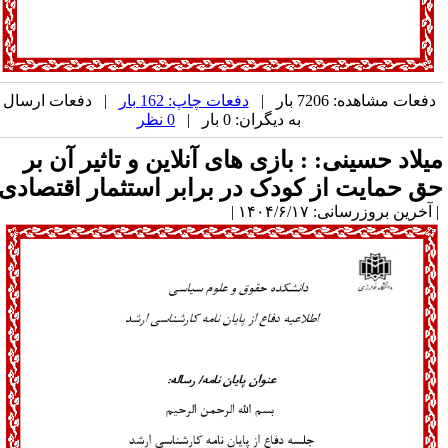
دفعات مشاهده: 7206 بار |
دفعات چاپ: 162 بار
| دفعات ارسال
به دیگران: 0 بار |
0 نظر
یلاد حسینی: : بازی های آنلاین و تاثیر آن بر
ق حمایت از کودک در برابر استثمار اقتصادی
آخرین بروزرسانی: ۱۴۰۴/۶/۱۷ |