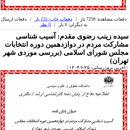
دفعات مشاهده: 7258 بار |
دفعات چاپ: 131 بار
| دفعات ارسال
به دیگران: 0 بار |
0 نظر
یده زینب رضوی مقدم: آسیب شناسی
شارکت مردم در دوازدهمین دوره انتخابات
جلس شورای اسلامی (بررسی موردی شهر
هران)
آخرین بروزرسانی: ۱۴۰۴/۶/۲۵ |