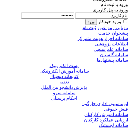
ود یا ثبت نام
ود به پنل کاربری
ورود خودکار
زیابی رمز عبور
ثبت نام
شخوان خدمت
مانه احراز هویت متمرکز
لاعات پژوهشی
مانه علم سنجی
مانه گلستان
مانه پیشنهادها
پست الکترونیک
سامانه آموزش الکترونیکی
کتابخانه دیجیتال
تغذیه
پذیرش دانشجو بین الملل
سامانه سرو
احکام پرسنلی
وماسیون اداری چارگون
ش حقوقی
مانه آموزش کارکنان
زیابی عملکرد کارکنان
مانه لجستیک