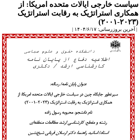
یاست خارجی ایالات متحده امریکا: از
مکاری استراتژیک به رقابت استراتژیک
(۲۰۲
آخرین بروزرسانی: ۱۴۰۴/۶/۱۷ |